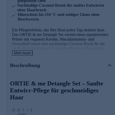
pflegenden Ölen
Nachhaltige Coconut Brush für sanftes Entwirren
ohne Haarbruch
Hitzeschutz bis 210 °C und seidiger Glanz ohne
Beschweren
Ein Pflegeerlebnis, das Ihre Haut jeden Tag strahlen lässt.
Das ORTIE & me Detangle Set vereint einen reparierenden
Primer mit veganem Keratin, Macadamianuss- und
Avocadoöl sowie eine nachhaltige Coconut Brush für die
sanfte Entwirr-Routine. Der leichte Primer verbessert die
Kämmbarkeit spürbar, schützt vor Hitzeschäden bis 210 °C
Mehr lesen
und verleiht seidigen Glanz – ohne zu beschweren. Die
ergonomische Bürste mit flexiblen Borsten löst Verfilzungen
Beschreibung
schonend und minimiert Spliss. Gemeinsam verwandeln sie
Ihre Haarpflege in ein luxuriöses Ritual für geschmeidige,
glänzende Haare.
ORTIE & me Detangle Set – Sanfte
Entwirr-Pflege für geschmeidiges
Haar