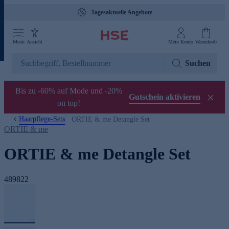
Tagesaktuelle Angebote
Menü
Ansicht
Mein Konto
Warenkorb
Suchen
Bis zu -60% auf Mode und -20%
Gutschein aktivieren
on top!
Haarpflege-Sets
ORTIE & me Detangle Set
ORTIE & me
ORTIE & me Detangle Set
489822