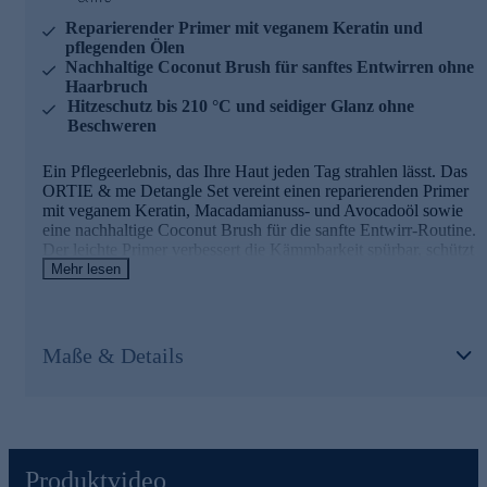
Reparierender Primer mit veganem Keratin und
pflegenden Ölen
Nachhaltige Coconut Brush für sanftes Entwirren ohne
Haarbruch
Hitzeschutz bis 210 °C und seidiger Glanz ohne
Beschweren
Ein Pflegeerlebnis, das Ihre Haut jeden Tag strahlen lässt. Das
ORTIE & me Detangle Set vereint einen reparierenden Primer
mit veganem Keratin, Macadamianuss- und Avocadoöl sowie
eine nachhaltige Coconut Brush für die sanfte Entwirr-Routine.
Der leichte Primer verbessert die Kämmbarkeit spürbar, schützt
vor Hitzeschäden bis 210 °C und verleiht seidigen Glanz –
Mehr lesen
ohne zu beschweren. Die ergonomische Bürste mit flexiblen
Borsten löst Verfilzungen schonend und minimiert Spliss.
Gemeinsam verwandeln sie Ihre Haarpflege in ein luxuriöses
Ritual für geschmeidige, glänzende Haare.
Maße & Details
Produktvideo