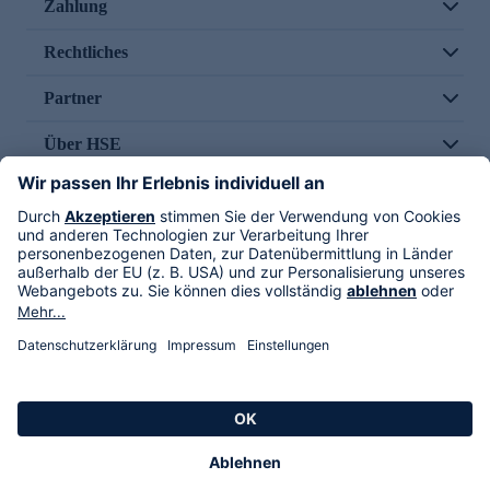
Zahlung
Rechtliches
Partner
Über HSE
Im TV
HSE International
Versand durch
Folge uns
AGB
Datenschutz
Impressum
Alle Rechte vorbehalten. Alle Preise inkl. gesetzlicher MwSt., zzgl. Versandkosten.