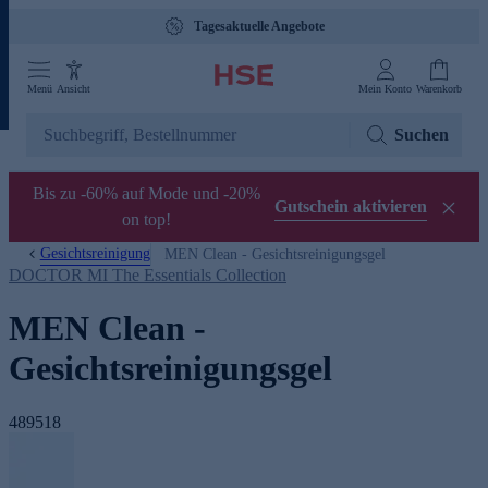
Tagesaktuelle Angebote
Menü
Ansicht
Mein Konto
Warenkorb
Suchen
Bis zu -60% auf Mode und -20%
Gutschein aktivieren
on top!
Gesichtsreinigung
MEN Clean - Gesichtsreinigungsgel
DOCTOR MI The Essentials Collection
MEN Clean -
Gesichtsreinigungsgel
489518