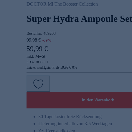
DOCTOR MI The Booster Collection
Super Hydra Ampoule Se
Bestellnr.
489208
99,98 €
-39%
59,99 €
inkl. MwSt.
3.332,78 € / 1 l
Letzter niedrigster Preis:
59,99 €
-
0
%
In den Warenkorb
30 Tage kostenfreie Rücksendung
Lieferung innerhalb von 3-5 Werktagen
Zzgl.
Versandkosten