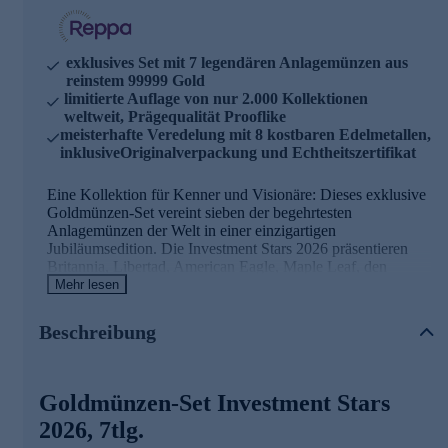
exklusives Set mit 7 legendären Anlagemünzen aus
reinstem 99999 Gold
limitierte Auflage von nur 2.000 Kollektionen
weltweit, Prägequalität Prooflike
meisterhafte Veredelung mit 8 kostbaren Edelmetallen,
inklusiveOriginalverpackung und Echtheitszertifikat
Eine Kollektion für Kenner und Visionäre: Dieses exklusive
Goldmünzen-Set vereint sieben der begehrtesten
Anlagemünzen der Welt in einer einzigartigen
Jubiläumsedition. Die Investment Stars 2026 präsentieren
Britannia, Libertad, American Eagle, Maple Leaf, den
chinesischen Drachen, Panda und Springbock – jede Münze
Mehr lesen
geprägt aus reinstem 99999 Gold, dem höchsten
Reinheitsgrad überhaupt. Besonders hervorzuheben sind die
Beschreibung
Jubiläumsmünzen Libertad mit 45-Jahres-Sondericon und
American Eagle mit 40-Jahres-Sondericon, die diese
Kollektion zu einem historischen Sammlerstück machen.
Jede der sieben 0,5-Gramm-Goldmünzen wurde meisterhaft
Goldmünzen-Set Investment Stars
mit kostbaren Edelmetallen veredelt: Platin, Roségold,
2026, 7tlg.
Ruthenium, Schwarzplatin, Iridium, Weißrhodium,
Schwarzrhodium und Palladium verleihen den Münzen