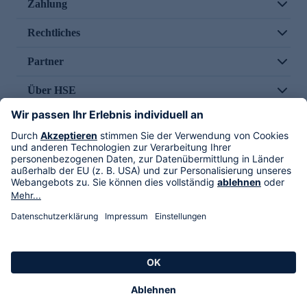
Zahlung
Rechtliches
Partner
Über HSE
Im TV
HSE International
Versand durch
Folge uns
AGB
Datenschutz
Impressum
Alle Rechte vorbehalten. Alle Preise inkl. gesetzlicher MwSt., zzgl. Versandkosten.