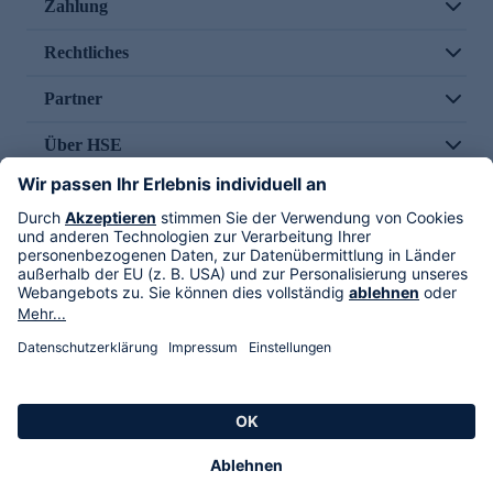
Zahlung
Rechtliches
Partner
Über HSE
Im TV
HSE International
Versand durch
Folge uns
AGB
Datenschutz
Impressum
Alle Rechte vorbehalten. Alle Preise inkl. gesetzlicher MwSt., zzgl. Versandkosten.