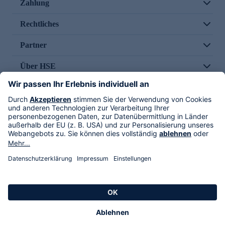
Zahlung
Rechtliches
Partner
Über HSE
Im TV
HSE International
Versand durch
Folge uns
AGB
Datenschutz
Impressum
Alle Rechte vorbehalten. Alle Preise inkl. gesetzlicher MwSt., zzgl. Versandkosten.