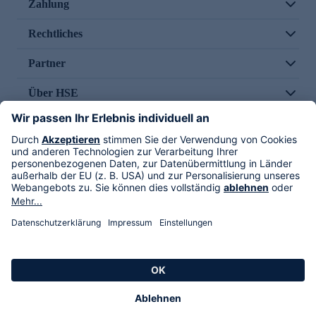
Zahlung
Rechtliches
Partner
Über HSE
Im TV
HSE International
Versand durch
Folge uns
AGB
Datenschutz
Impressum
Alle Rechte vorbehalten. Alle Preise inkl. gesetzlicher MwSt., zzgl. Versandkosten.