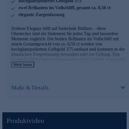
hochglanzpoliertes Gelbgold 375
zwei Brillanten im Vollschliff, gesamt ca. 0,50 ct
elegante Zargenfassung
Zeitlose Eleganz trifft auf funkelnde Brillanz – diese
Ohrstecker sind ein Statement für jeden Tag und besondere
Momente zugleich. Die beiden Brillanten im Vollschliff mit
einem Gesamtgewicht von ca. 0,50 ct werden von
hochglanzpoliertem Gelbgold 375 umfasst und kommen in der
klassischen Zargenfassung besonders edel zur Geltung. Das
warme Goldschimmern harmoniert perfekt mit dem strahlenden
Feuer der Brillanten und verleiht diesem Schmuckstück eine
Mehr lesen
unverwechselbare Ausstrahlung. Die zeitlos-moderne
Gestaltung macht diese Ohrstecker zu einem vielseitigen
Begleiter, der sowohl im Alltag als auch zu festlichen Anlässen
überzeugt. Ein Schmuckstück, das Ihre natürliche Schönheit
Maße & Details
unterstreicht und Ihnen jeden Tag aufs Neue Freude bereitet.
Produktvideo