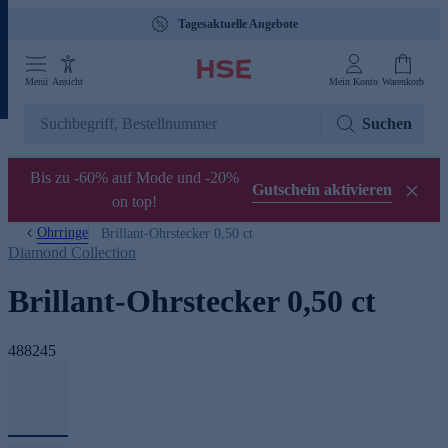
Tagesaktuelle Angebote
Menü
Ansicht
Mein Konto
Warenkorb
Suchen
Bis zu -60% auf Mode und -20%
Gutschein aktivieren
on top!
Ohrringe
Brillant-Ohrstecker 0,50 ct
Diamond Collection
Brillant-Ohrstecker 0,50 ct
488245