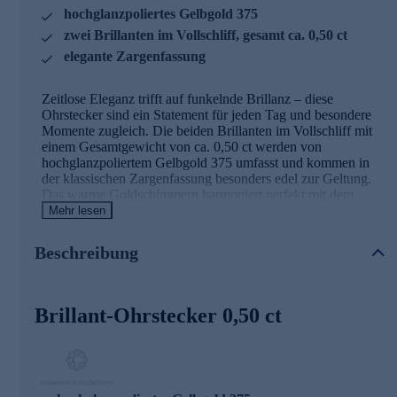
hochglanzpoliertes Gelbgold 375
zwei Brillanten im Vollschliff, gesamt ca. 0,50 ct
elegante Zargenfassung
Zeitlose Eleganz trifft auf funkelnde Brillanz – diese
Ohrstecker sind ein Statement für jeden Tag und besondere
Momente zugleich. Die beiden Brillanten im Vollschliff mit
einem Gesamtgewicht von ca. 0,50 ct werden von
hochglanzpoliertem Gelbgold 375 umfasst und kommen in
der klassischen Zargenfassung besonders edel zur Geltung.
Das warme Goldschimmern harmoniert perfekt mit dem
strahlenden Feuer der Brillanten und verleiht diesem
Mehr lesen
Schmuckstück eine unverwechselbare Ausstrahlung. Die
zeitlos-moderne Gestaltung macht diese Ohrstecker zu einem
Beschreibung
vielseitigen Begleiter, der sowohl im Alltag als auch zu
festlichen Anlässen überzeugt. Ein Schmuckstück, das Ihre
natürliche Schönheit unterstreicht und Ihnen jeden Tag aufs
Neue Freude bereitet.
Brillant-Ohrstecker 0,50 ct