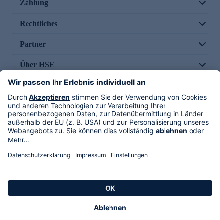
Zahlung
Rechtliches
Partner
Über HSE
Im TV
HSE International
Versand durch
Folge uns
AGB
Datenschutz
Impressum
Alle Rechte vorbehalten. Alle Preise inkl. gesetzlicher MwSt., zzgl. Versandkosten.