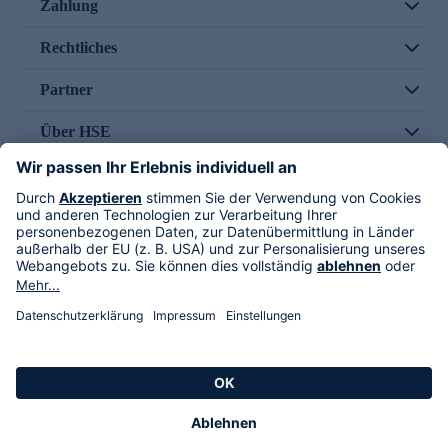
Zahlung
Rechtliches
Partner
Über HSE
Im TV
HSE International
Versand durch
Folge uns
AGB
Datenschutz
Impressum
Alle Rechte vorbehalten. Alle Preise inkl. gesetzlicher MwSt., zzgl. Versandkosten.