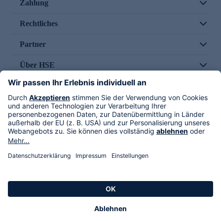
Zahlung
Rechtliches
Partner
Über HSE
Im TV
HSE International
Versand durch
Folge uns
AGB
Datenschutz
Impressum
Alle Rechte vorbehalten. Alle Preise inkl. gesetzlicher MwSt., zzgl. Versandkosten.