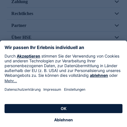
Zahlung
Rechtliches
Partner
Über HSE
Im TV
HSE International
Versand durch
Folge uns
AGB
Datenschutz
Impressum
Alle Rechte vorbehalten. Alle Preise inkl. gesetzlicher MwSt., zzgl. Versandkosten.