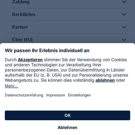
Zahlung
Rechtliches
Partner
Über HSE
Im TV
HSE International
Versand durch
Folge uns
AGB
Datenschutz
Impressum
Alle Rechte vorbehalten. Alle Preise inkl. gesetzlicher MwSt., zzgl. Versandkosten.