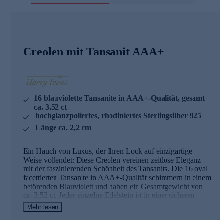
Creolen mit Tansanit AAA+
16 blauviolette Tansanite in AAA+-Qualität, gesamt
ca. 3,52 ct
hochglanzpoliertes, rhodiniertes Sterlingsilber 925
Länge ca. 2,2 cm
Ein Hauch von Luxus, der Ihren Look auf einzigartige
Weise vollendet: Diese Creolen vereinen zeitlose Eleganz
mit der faszinierenden Schönheit des Tansanits. Die 16 oval
facettierten Tansanite in AAA+-Qualität schimmern in einem
betörenden Blauviolett und haben ein Gesamtgewicht von
ca. 3,52 ct. Jeder einzelne Edelstein ist in einer sicheren
Krappenfassung aus rhodiniertem Sterlingsilber 925 gefasst,
Mehr lesen
das hochglanzpoliert wurde und die Steine perfekt in Szene