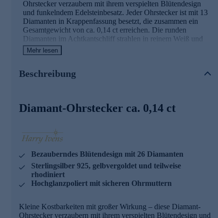
Ohrstecker verzaubern mit ihrem verspielten Blütendesign
und funkelndem Edelsteinbesatz. Jeder Ohrstecker ist mit 13
Diamanten in Krappenfassung besetzt, die zusammen ein
Gesamtgewicht von ca. 0,14 ct erreichen. Die runden
Diamanten im Achtkantschliff strahlen in reinem Weiß und
sorgen für ein bezauberndes Funkeln bei jedem Lichteinfall.
Mehr lesen
Gefasst sind die kostbaren Steine in hochglanzpoliertem
Sterlingsilber 925, das mit einer edlen Gelbvergoldung von 1
Beschreibung
Mikron veredelt wurde. Die teilweise Rhodinierung der
Krappenfassungen setzt zusätzliche Akzente und lässt die
Diamanten noch brillanter erstrahlen. Die florale
Formgebung verleiht den Ohrsteckern eine feminine Note,
Diamant-Ohrstecker ca. 0,14 ct
die sowohl im Alltag als auch zu festlichen Anlässen eine
stilvolle Figur macht. Dank der sicheren Ohrmuttern sitzen
die Ohrstecker jederzeit perfekt und komfortabel. Ein zeitlos
schönes Schmuckstück, das Ihre natürliche Ausstrahlung auf
bezaubernde Weise unterstreicht. Was die Qualität unserer
Schmuckstücke angeht, gehen wir keine Kompromisse ein.
Bezauberndes Blütendesign mit 26 Diamanten
Aus diesem Grund werden unsere Schmuckwaren von
Sterlingsilber 925, gelbvergoldet und teilweise
unserer Qualitätssicherung und seitens des Lieferanten
rhodiniert
strengsten Prüfprozessen unterzogen. Unter anderem
Hochglanzpoliert mit sicheren Ohrmuttern
beinhalten unsere Prüfprozesse Prüfungen auf Konformität
mit den Bestimmungen der Schweizer
Edelmetallkontrollgesetzgebung.
Kleine Kostbarkeiten mit großer Wirkung – diese Diamant-
Ohrstecker verzaubern mit ihrem verspielten Blütendesign und