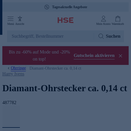
Tagesaktuelle Angebote
Menü
Ansicht
Mein Konto
Warenkorb
Suchen
Bis zu -60% auf Mode und -20%
Gutschein aktivieren
on top!
Ohrringe
Diamant-Ohrstecker ca. 0,14 ct
Harry Ivens
Diamant-Ohrstecker ca. 0,14 ct
487782