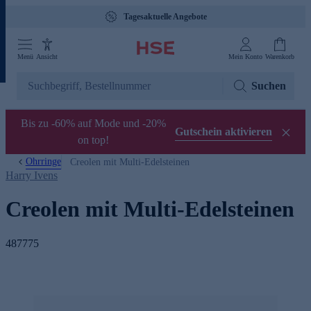
Tagesaktuelle Angebote
Menü
Ansicht
Mein Konto
Warenkorb
Suchen
Bis zu -60% auf Mode und -20%
Gutschein aktivieren
on top!
Ohrringe
Creolen mit Multi-Edelsteinen
Harry Ivens
Creolen mit Multi-Edelsteinen
487775