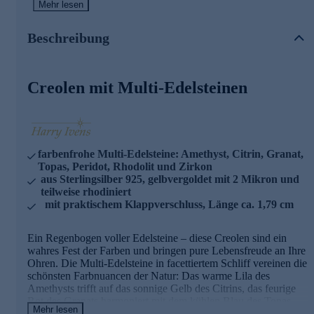
Mehr lesen
des Topas, während das frische Grün des Peridots und das
elegante Lila des Rhodolits von funkelnden weißen
Zirkonen perfekt ergänzt werden. Jeder Edelstein ist
Beschreibung
sorgfältig in Kanal- oder Krappenfassung eingearbeitet und
kommt so optimal zur Geltung. Das hochglanzpolierte
Sterlingsilber 925 ist mit 2 Mikron gelbvergoldet und
Creolen mit Multi-Edelsteinen
teilweise rhodiniert – eine raffinierte Kombination, die den
Edelsteinen eine edle Bühne bietet. Mit einer Länge von ca.
1,79 cm und einem komfortablen Klappverschluss sind diese
Creolen nicht nur ein optisches Highlight, sondern auch
angenehm zu tragen. Was die Qualität unserer
Schmuckstücke angeht, gehen wir keine Kompromisse ein.
farbenfrohe Multi-Edelsteine: Amethyst, Citrin, Granat,
Aus diesem Grund werden unsere Schmuckwaren von
Topas, Peridot, Rhodolit und Zirkon
unserer Qualitätssicherung und seitens des Lieferanten
aus Sterlingsilber 925, gelbvergoldet mit 2 Mikron und
strengsten Prüfprozessen unterzogen. Unter anderem
teilweise rhodiniert
beinhalten unsere Prüfprozesse Prüfungen auf Konformität
mit praktischem Klappverschluss, Länge ca. 1,79 cm
mit den Bestimmungen der Schweizer
Edelmetallkontrollgesetzgebung. Ein Schmuckstück, das
Ihre Persönlichkeit zum Strahlen bringt und jeden Look mit
Ein Regenbogen voller Edelsteine – diese Creolen sind ein
einem Hauch von Luxus veredelt.
wahres Fest der Farben und bringen pure Lebensfreude an Ihre
Ohren. Die Multi-Edelsteine in facettiertem Schliff vereinen die
schönsten Farbnuancen der Natur: Das warme Lila des
Amethysts trifft auf das sonnige Gelb des Citrins, das feurige
Rot des Granats harmoniert mit dem kühlen Blau des Topas,
Mehr lesen
während das frische Grün des Peridots und das elegante Lila