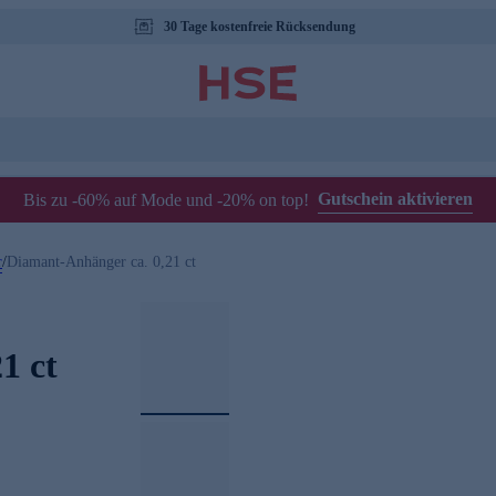
30 Tage kostenfreie Rücksendung
Gutschein aktivieren
Bis zu -60% auf Mode und -20% on top!
r
/
Diamant-Anhänger ca. 0,21 ct
1 ct