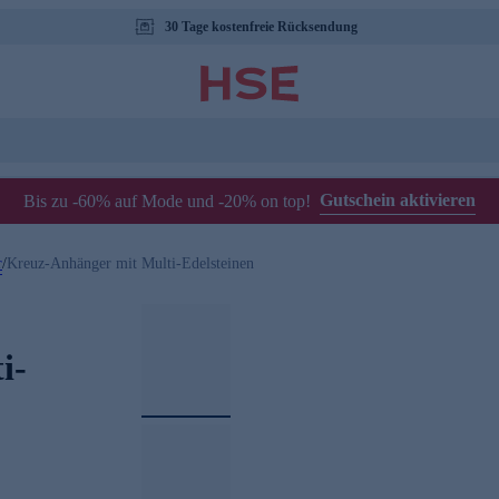
30 Tage kostenfreie Rücksendung
Gutschein aktivieren
Bis zu -60% auf Mode und -20% on top!
r
/
Kreuz-Anhänger mit Multi-Edelsteinen
i-