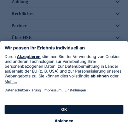
Zahlung
Rechtliches
Partner
Über HSE
Im TV
HSE International
Versand durch
Folge uns
AGB
Datenschutz
Impressum
Alle Rechte vorbehalten. Alle Preise inkl. gesetzlicher MwSt., zzgl. Versandkosten.