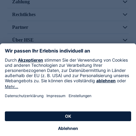
Zahlung
Rechtliches
Partner
Über HSE
Im TV
HSE International
Versand durch
Folge uns
AGB
Datenschutz
Impressum
Alle Rechte vorbehalten. Alle Preise inkl. gesetzlicher MwSt., zzgl. Versandkosten.