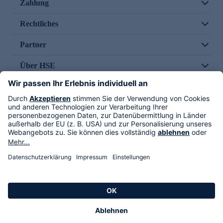
Zahlung
Rechtliches
Partner
Über HSE
Im TV
HSE International
Versand durch
Folge uns
AGB
Datenschutz
Impressum
Alle Rechte vorbehalten. Alle Preise inkl. gesetzlicher MwSt., zzgl. Versandkosten.