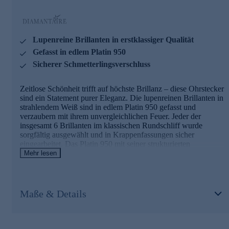
unserer Qualitätssicherung und seitens des Lieferanten
strengsten Prüfprozessen unterzogen. Unter anderem
beinhalten unsere Prüfprozesse Prüfungen auf Konformität
mit den Bestimmungen der Schweizer
Lupenreine Brillanten in erstklassiger Qualität
Edelmetallkontrollgesetzgebung. Ein Schmuckstück, das Sie
ein Leben lang begleiten wird und bei jedem Anlass für
Gefasst in edlem Platin 950
strahlende Momente sorgt.
Sicherer Schmetterlingsverschluss
Zeitlose Schönheit trifft auf höchste Brillanz – diese Ohrstecker
sind ein Statement purer Eleganz. Die lupenreinen Brillanten in
strahlendem Weiß sind in edlem Platin 950 gefasst und
verzaubern mit ihrem unvergleichlichen Feuer. Jeder der
insgesamt 6 Brillanten im klassischen Rundschliff wurde
sorgfältig ausgewählt und in Krappenfassungen sicher
eingearbeitet. Das Platin 950 mit seiner strukturierten
Oberfläche unterstreicht die Exklusivität dieser Schmuckstücke
Mehr lesen
und sorgt für einen luxuriösen Auftritt. Mit einem
Gesamtgewicht von ca. 0,50 ct vereinen diese Ohrstecker
höchste Qualität mit zeitlosem Design. Der praktische
Schmetterlingsverschluss garantiert sicheren Halt und
Maße & Details
angenehmen Tragekomfort. Was die Qualität unserer
Schmuckstücke angeht, gehen wir keine Kompromisse ein.
Aus diesem Grund werden unsere Schmuckwaren von unserer
Qualitätssicherung und seitens des Lieferanten strengsten