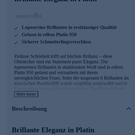
Lupenreine Brillanten in erstklassiger Qualität
Gefasst in edlem Platin 950
Sicherer Schmetterlingsverschluss
Zeitlose Schönheit trifft auf höchste Brillanz – diese
Ohrstecker sind ein Statement purer Eleganz. Die
lupenreinen Brillanten in strahlendem Weiß sind in edlem
Platin 950 gefasst und verzaubern mit ihrem
unvergleichlichen Feuer. Jeder der insgesamt 6 Brillanten im
klassischen Rundschliff wurde sorgfältig ausgewählt und in
Krappenfassungen sicher eingearbeitet. Das Platin 950 mit
seiner strukturierten Oberfläche unterstreicht die Exklusivität
Mehr lesen
dieser Schmuckstücke und sorgt für einen luxuriösen
Auftritt. Mit einem Gesamtgewicht von ca. 0,50 ct vereinen
Beschreibung
diese Ohrstecker höchste Qualität mit zeitlosem Design. Der
praktische Schmetterlingsverschluss garantiert sicheren Halt
und angenehmen Tragekomfort. Was die Qualität unserer
Schmuckstücke angeht, gehen wir keine Kompromisse ein.
Brillante Eleganz in Platin
Aus diesem Grund werden unsere Schmuckwaren von