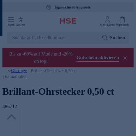
Tagesaktuelle Angebote
Menü
Ansicht
Mein Konto
Warenkorb
Suchen
Bis zu -60% auf Mode und -20%
Gutschein aktivieren
on top!
Ohrringe
Brillant-Ohrstecker 0,50 ct
Diamantaire
Brillant-Ohrstecker 0,50 ct
486712