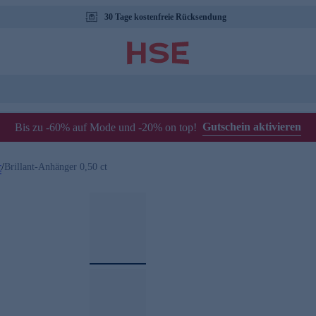
30 Tage kostenfreie Rücksendung
Gutschein aktivieren
Bis zu -60% auf Mode und -20% on top!
r
/
Brillant-Anhänger 0,50 ct