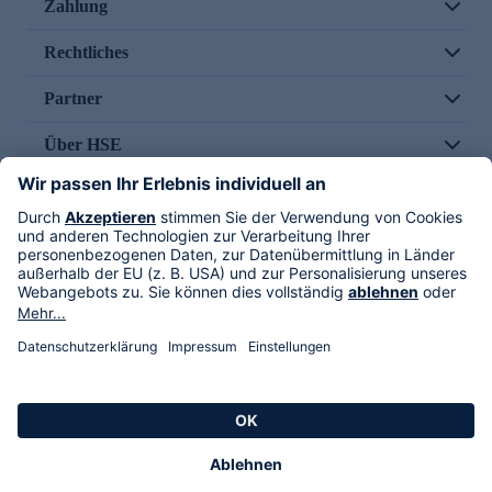
Zahlung
Rechtliches
Partner
Über HSE
Im TV
HSE International
Versand durch
Folge uns
AGB
Datenschutz
Impressum
Alle Rechte vorbehalten. Alle Preise inkl. gesetzlicher MwSt., zzgl. Versandkosten.