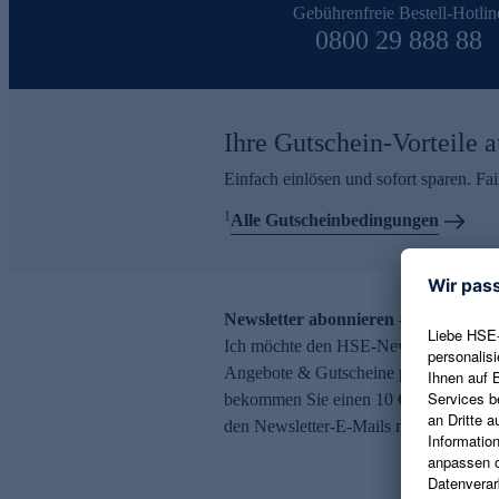
Gebührenfreie Bestell-Hotlin
0800 29 888 88
Ihre Gutschein-Vorteile a
Einfach einlösen und sofort sparen. F
1
Alle Gutscheinbedingungen
Newsletter abonnieren – 10 € Gutsch
Ich möchte den HSE-Newsletter abonni
Angebote & Gutscheine per E-Mail erh
bekommen Sie einen 10 € Gutschein. Ei
den Newsletter-E-Mails möglich.