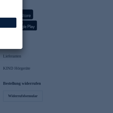
HSE App
Partner
Lieferanten
KIND Hörgeräte
Bestellung widerrufen
Widerrufsformular