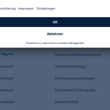
Kundenbewertung
ahlung
Rechtliches
Beschwerde/Streitschlichtung
astschrift
Widerrufsbelehrung
echnung
Datenschutzeinstellungen
atenkauf
Rücknahme Elektrogeräte
reditkarte
Barrierefreiheit