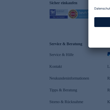
Sicher einkaufen
Service & Beratung
Z
Service & Hilfe
s
Kontakt
L
Neukundeninformationen
R
Tipps & Beratung
R
Storno & Rücknahme
K