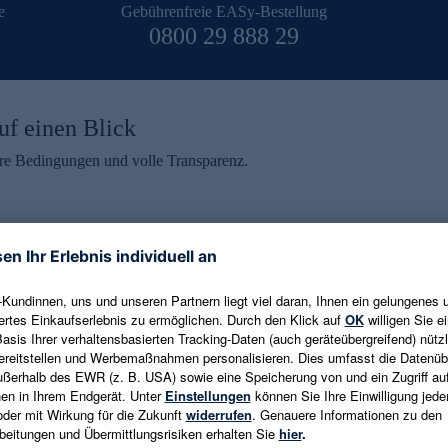
e
Gebührenfreie EASy-Bestellung
0800 29 888 29
uf einen Blick
aire Bedingungen und volle Transparenz.
ein erhalten
eren und aktuelle Trends,
E-Mail-Adresse eingeben
alten. Als Dankeschön
ne Abmeldung ist jederzeit in
Es gelten die
Datenschutzrichtlinien
un