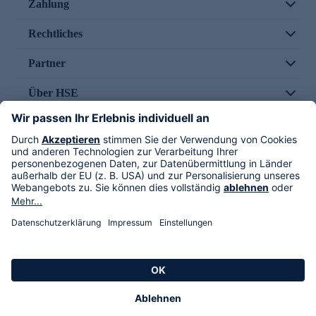
Zahlung
Rechtliches
Partner
Über HSE
Im TV
HSE International
Versand durch
Folge uns
AGB
Datenschutz
Impressum
Alle Rechte vorbehalten. Alle Preise inkl. gesetzlicher MwSt., zzgl. Versandkosten.