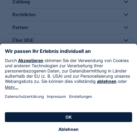
Zahlung
Rechtliches
Partner
Über HSE
Im TV
HSE International
Versand durch
Folge uns
AGB
Datenschutz
Impressum
Alle Rechte vorbehalten. Alle Preise inkl. gesetzlicher MwSt., zzgl. Versandkosten.