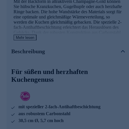
Mit der Backform in attraktivem Champagne-Gold können
Sie hübsche Kranzkuchen, Gugelhupfe oder auch herzhafte
Ringe backen. Die hohe Wandstärke des Materials sorgt für
eine optimale und gleichmäßige Wärmeverteilung, so
werden die Kuchen gleichmäßig gebacken. Die spezielle 2-
fach-Antihaftbeschichtung erleichtert das Herauslösen des
Gebäcks. Dank der robusten Konstruktion aus Carbonstahl
ist die Backform besonders langlebig und ein zuverlässiger
Mehr lesen
Begleiter für zahlreiche Backprojekte. Der praktische, leicht
erhöhte Rand macht das Abheben der Form nach dem
Beschreibung
Stürzen des Kuchens kinderleicht. Perfekt, um Ihnen Spaß
beim Backen und höchsten Genuss zu bescheren.
Für süßen und herzhaften
Ein paar Details der Backform im Überblick
Kuchengenuss
attraktive Backform aus robustem Carbonstahl
spezielle 2-fach-Antihaftbeschichtung
erhöhter Rand für einfaches Abheben nach dem Stürzen
ofenfest bis 230 °C
gefriergeeignet bis -10 °C
mit spezieller 2-fach-Antihaftbeschichtung
silikonbasierte Beschichtung (BPA-, Phthalat- und
PFAS-frei)
aus robustem Carbonstahl
30,5 cm Ø, 5,7 cm hoch
Bestellen Sie die Backform gleich hier im Onlineshop
und backen Sie köstliche Kuchen.