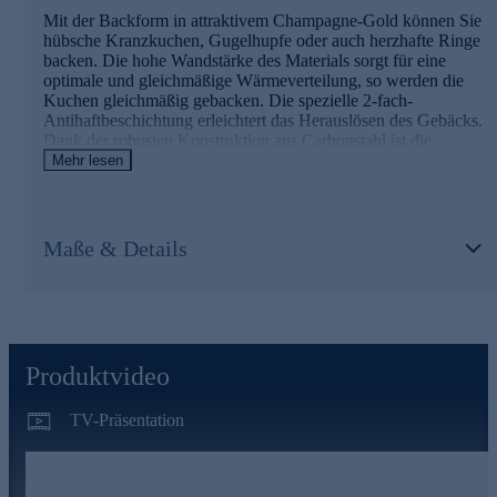
Mit der Backform in attraktivem Champagne-Gold können Sie
hübsche Kranzkuchen, Gugelhupfe oder auch herzhafte Ringe
backen. Die hohe Wandstärke des Materials sorgt für eine
optimale und gleichmäßige Wärmeverteilung, so werden die
Kuchen gleichmäßig gebacken. Die spezielle 2-fach-
Antihaftbeschichtung erleichtert das Herauslösen des Gebäcks.
Dank der robusten Konstruktion aus Carbonstahl ist die
Backform besonders langlebig und ein zuverlässiger Begleiter
Mehr lesen
für zahlreiche Backprojekte. Der praktische, leicht erhöhte
Rand macht das Abheben der Form nach dem Stürzen des
Kuchens kinderleicht. Perfekt, um Ihnen Spaß beim Backen
und höchsten Genuss zu bescheren.
Maße & Details
Ein paar Details der Backform im Überblick
attraktive Backform aus robustem Carbonstahl
spezielle 2-fach-Antihaftbeschichtung
erhöhter Rand für einfaches Abheben nach dem Stürzen
Produktvideo
ofenfest bis 230 °C
gefriergeeignet bis -10 °C
TV-Präsentation
silikonbasierte Beschichtung (BPA-, Phthalat- und PFAS-
frei)
Bestellen Sie die Backform gleich hier im Onlineshop und