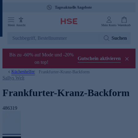
Tagesaktuelle Angebote
Menü
Ansicht
Mein Konto
Warenkorb
Suchen
Bis zu -60% auf Mode und -20%
Gutschein aktivieren
on top!
Küchenhelfer
Frankfurter-Kranz-Backform
Sallys Welt
Frankfurter-Kranz-Backform
486319