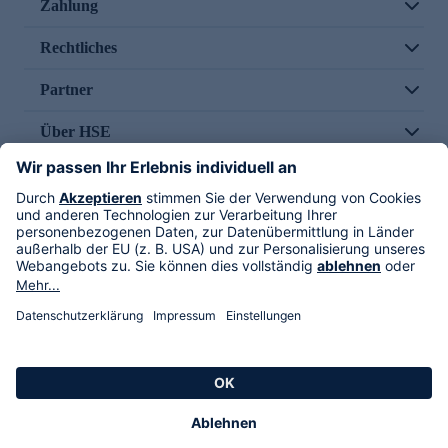
Zahlung
Rechtliches
Partner
Über HSE
Im TV
HSE International
Versand durch
Folge uns
AGB
Datenschutz
Impressum
Alle Rechte vorbehalten. Alle Preise inkl. gesetzlicher MwSt., zzgl. Versandkosten.