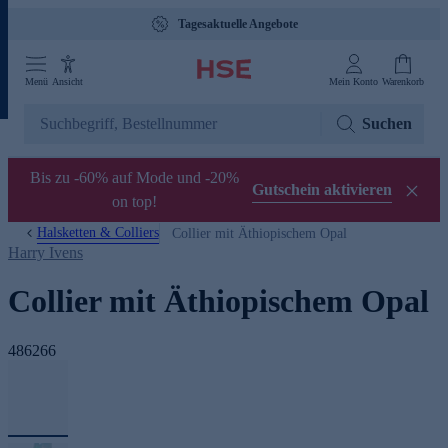
Tagesaktuelle Angebote
Menü
Ansicht
Mein Konto
Warenkorb
Suchen
Bis zu -60% auf Mode und -20%
Gutschein aktivieren
on top!
Halsketten & Colliers
Collier mit Äthiopischem Opal
Harry Ivens
Collier mit Äthiopischem Opal
486266