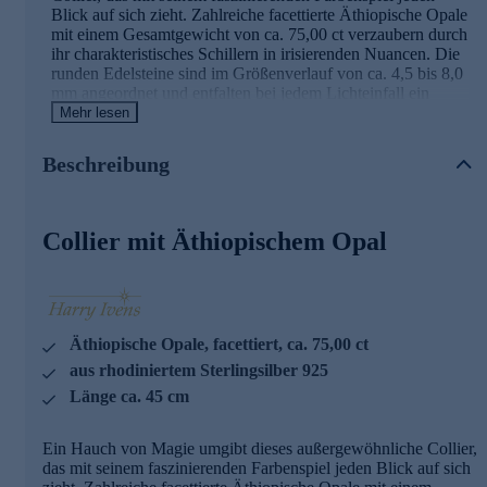
Blick auf sich zieht. Zahlreiche facettierte Äthiopische Opale
mit einem Gesamtgewicht von ca. 75,00 ct verzaubern durch
ihr charakteristisches Schillern in irisierenden Nuancen. Die
runden Edelsteine sind im Größenverlauf von ca. 4,5 bis 8,0
mm angeordnet und entfalten bei jedem Lichteinfall ein
faszinierendes Spektrum an Reflexen. Gefasst in
Mehr lesen
rhodiniertem Sterlingsilber 925, das hochglanzpoliert wurde,
kommt das natürliche Farbenspiel der Opale besonders
Beschreibung
eindrucksvoll zur Geltung. Ein sicherer Karabinerverschluss
sorgt für angenehmen Tragekomfort. Mit einer Länge von
ca. 45 cm schmiegt sich dieses exklusive Schmuckstück
elegant an Ihr Dekolleté und wird zum unvergesslichen
Collier mit Äthiopischem Opal
Highlight Ihrer Garderobe. Was die Qualität unserer
Schmuckstücke angeht, gehen wir keine Kompromisse ein.
Aus diesem Grund werden unsere Schmuckwaren von
unserer Qualitätssicherung und seitens des Lieferanten
strengsten Prüfprozessen unterzogen. Unter anderem
Äthiopische Opale, facettiert, ca. 75,00 ct
beinhalten unsere Prüfprozesse Prüfungen auf Konformität
mit den Bestimmungen der Schweizer
aus rhodiniertem Sterlingsilber 925
Edelmetallkontrollgesetzgebung.
Länge ca. 45 cm
Ein Hauch von Magie umgibt dieses außergewöhnliche Collier,
das mit seinem faszinierenden Farbenspiel jeden Blick auf sich