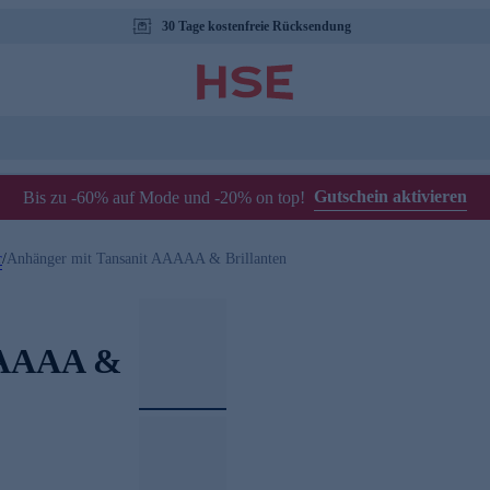
30 Tage kostenfreie Rücksendung
Gutschein aktivieren
Bis zu -60% auf Mode und -20% on top!
r
/
Anhänger mit Tansanit AAAAA & Brillanten
AAAAA &