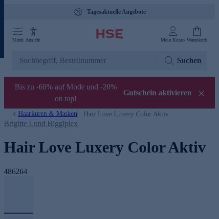
Tagesaktuelle Angebote
Menü
Ansicht
Mein Konto
Warenkorb
Suchen
Bis zu -60% auf Mode und -20%
Gutschein aktivieren
on top!
Haarkuren & Masken
Hair Love Luxery Color Aktiv
Brigitte Lund Biggiplex
Hair Love Luxery Color Aktiv
486264