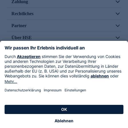
Zahlung
Rechtliches
Partner
Über HSE
Im TV
HSE International
Versand durch
Folge uns
AGB
Datenschutz
Impressum
Alle Rechte vorbehalten. Alle Preise inkl. gesetzlicher MwSt., zzgl. Versandkosten.