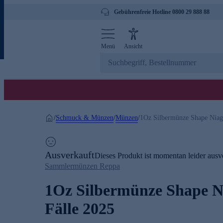
Gebührenfreie Hotline 0800 29 888 88
Menü
Ansicht
Schmuck & Münzen
Münzen
/
/
/
1Oz Silbermünze Shape Niag
Ausverkauft
Dieses Produkt ist momentan leider ausve
Sammlermünzen Reppa
1Oz Silbermünze Shape N
Fälle 2025