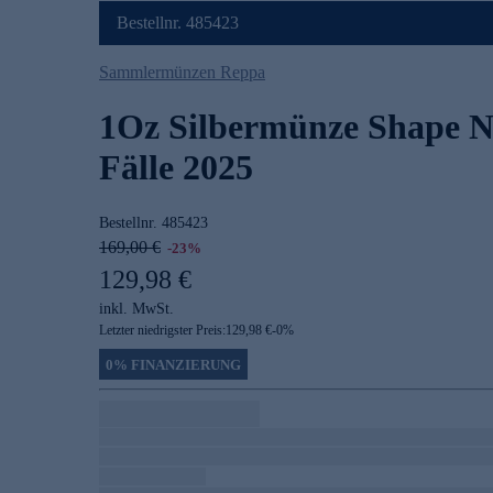
Bestellnr. 485423
Sammlermünzen Reppa
1Oz Silbermünze Shape N
Fälle 2025
Bestellnr.
485423
169,00 €
-23%
129,98 €
inkl. MwSt.
Letzter niedrigster Preis:
129,98 €
-
0
%
0% FINANZIERUNG