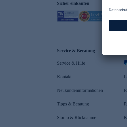
Sicher einkaufen
Service & Beratung
Z
Service & Hilfe
s
Kontakt
L
Neukundeninformationen
R
Tipps & Beratung
R
Storno & Rücknahme
K