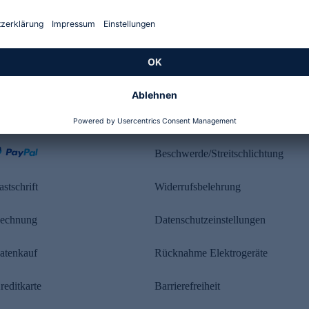
Kundenbewertung
ahlung
Rechtliches
Beschwerde/Streitschlichtung
astschrift
Widerrufsbelehrung
echnung
Datenschutzeinstellungen
atenkauf
Rücknahme Elektrogeräte
reditkarte
Barrierefreiheit