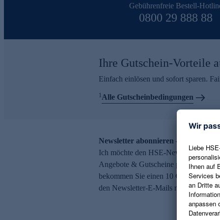
Gebührenfreie Bestell-Hotlin
0800 29 888 88
Ihre Gutschein-Vorteile a
Einfach einlösen und sofort sparen. F
1
Alle Gutscheinbedingungen
Newsletter abonnieren – 10 € Gutsch
Ich möchte den HSE-Newsletter abonni
Angebote & Gutscheine per E-Mail erh
bekommen Sie einen 10 € Gutschein. Ei
den Newsletter-E-Mails möglich.