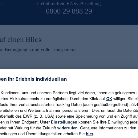
e
Gebührenfreie EASy-Bestellung
0800 29 888 29
uf einen Blick
aire Bedingungen und volle Transparenz.
ein erhalten
eren und aktuelle Trends,
E-Mail-Adresse eingeben
alten. Als Dankeschön
ne Abmeldung ist jederzeit in
Es gelten die
Datenschutzrichtlinien
un