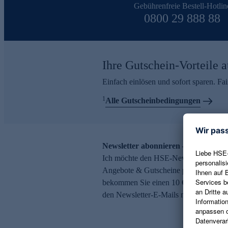
Gebührenfreie Bestell-Hotlin
0800 29 888 88
Ihre Gutschein-Vorteile a
Einfach einlösen und sofort sparen. F
1
Alle Gutscheinbedingungen
Newsletter abonnieren – 10 € Gutsch
Ich möchte den HSE-Newsletter abonni
Angebote & Gutscheine per E-Mail erh
bekommen Sie einen 10 € Gutschein. Ei
den Newsletter-E-Mails möglich.