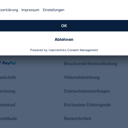
Kundenbewertung
ahlung
Rechtliches
Beschwerde/Streitschlichtung
astschrift
Widerrufsbelehrung
echnung
Datenschutzeinstellungen
atenkauf
Rücknahme Elektrogeräte
reditkarte
Barrierefreiheit