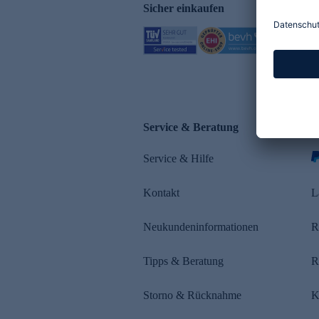
Sicher einkaufen
Service & Beratung
Z
Service & Hilfe
s
Kontakt
L
Neukundeninformationen
R
Tipps & Beratung
R
Storno & Rücknahme
K