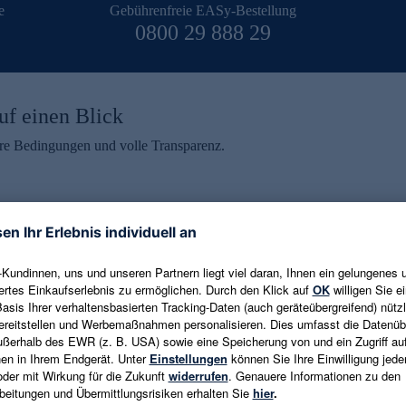
e
Gebührenfreie EASy-Bestellung
0800 29 888 29
uf einen Blick
aire Bedingungen und volle Transparenz.
ein erhalten
eren und aktuelle Trends,
E-Mail-Adresse eingeben
alten. Als Dankeschön
ne Abmeldung ist jederzeit in
Es gelten die
Datenschutzrichtlinien
un