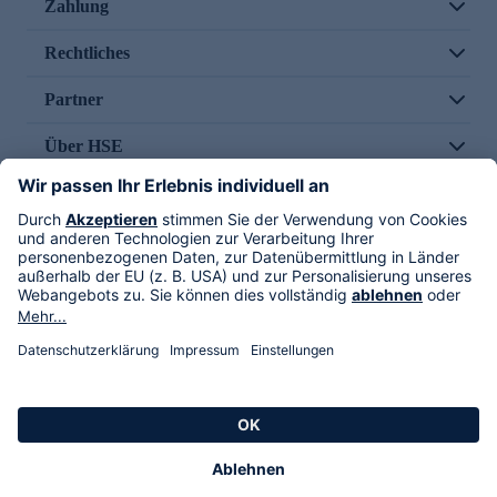
Zahlung
Rechtliches
Partner
Über HSE
Im TV
HSE International
Versand durch
Folge uns
AGB
Datenschutz
Impressum
Alle Rechte vorbehalten. Alle Preise inkl. gesetzlicher MwSt., zzgl. Versandkosten.