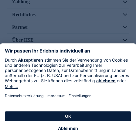
Zahlung
Rechtliches
Partner
Über HSE
Im TV
HSE International
Versand durch
Folge uns
AGB
Datenschutz
Impressum
Alle Rechte vorbehalten. Alle Preise inkl. gesetzlicher MwSt., zzgl. Versandkosten.