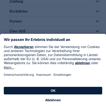
Zahlung
Rechtliches
Partner
Über HSE
Im TV
HSE International
Versand durch
Folge uns
AGB
Datenschutz
Impressum
Alle Rechte vorbehalten. Alle Preise inkl. gesetzlicher MwSt., zzgl. Versandkosten.