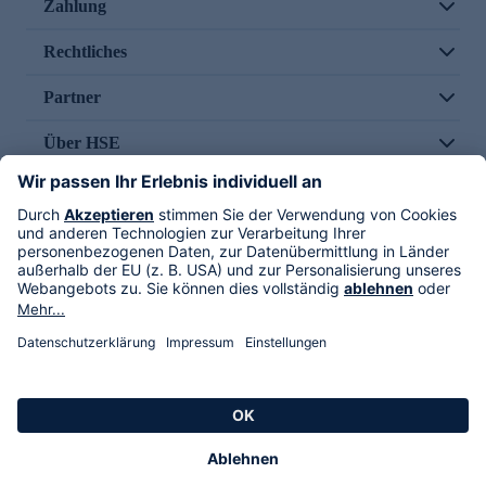
Zahlung
Rechtliches
Partner
Über HSE
Im TV
HSE International
Versand durch
Folge uns
AGB
Datenschutz
Impressum
Alle Rechte vorbehalten. Alle Preise inkl. gesetzlicher MwSt., zzgl. Versandkosten.