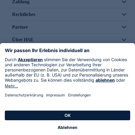
Zahlung
Rechtliches
Partner
Über HSE
Im TV
HSE International
Versand durch
Folge uns
AGB
Datenschutz
Impressum
Alle Rechte vorbehalten. Alle Preise inkl. gesetzlicher MwSt., zzgl. Versandkosten.