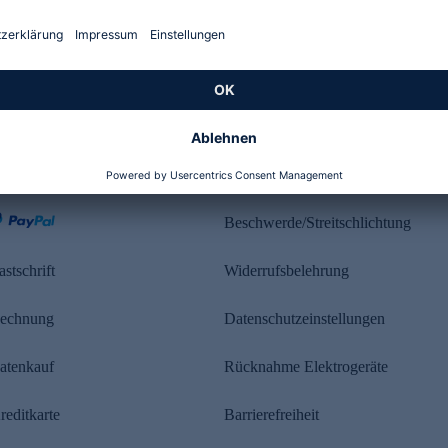
Kundenbewertung
ahlung
Rechtliches
Beschwerde/Streitschlichtung
astschrift
Widerrufsbelehrung
echnung
Datenschutzeinstellungen
atenkauf
Rücknahme Elektrogeräte
reditkarte
Barrierefreiheit