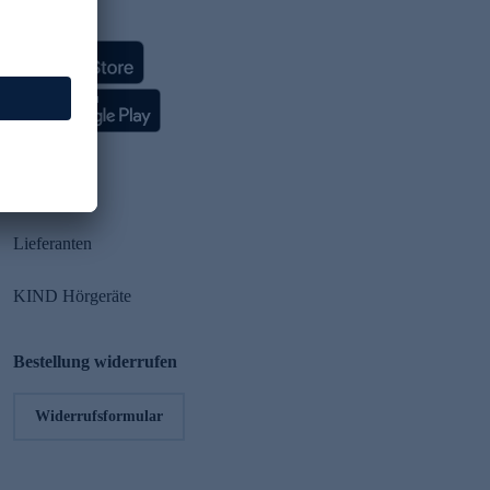
HSE App
Partner
Lieferanten
KIND Hörgeräte
Bestellung widerrufen
Widerrufsformular