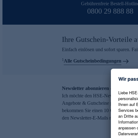
Gebührenfreie Bestell-Hotlin
0800 29 888 88
Ihre Gutschein-Vorteile a
Einfach einlösen und sofort sparen. F
1
Alle Gutscheinbedingungen
Newsletter abonnieren – 10 € Gutsch
Ich möchte den HSE-Newsletter abonni
Angebote & Gutscheine per E-Mail erh
bekommen Sie einen 10 € Gutschein. Ei
den Newsletter-E-Mails möglich.