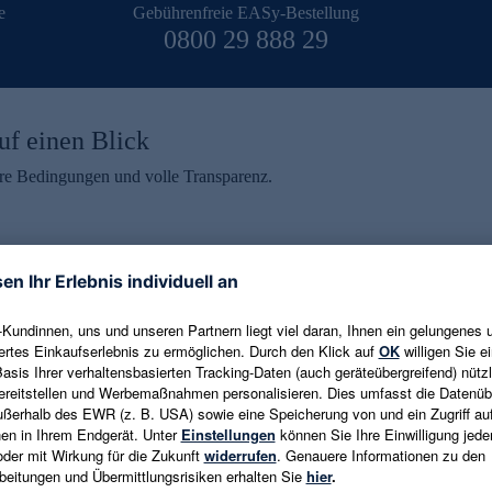
e
Gebührenfreie EASy-Bestellung
0800 29 888 29
uf einen Blick
aire Bedingungen und volle Transparenz.
ein erhalten
eren und aktuelle Trends,
E-Mail-Adresse eingeben
alten. Als Dankeschön
ne Abmeldung ist jederzeit in
Es gelten die
Datenschutzrichtlinien
un