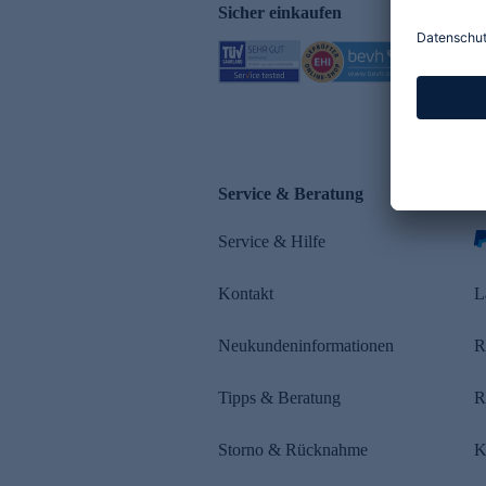
Sicher einkaufen
Service & Beratung
Z
Service & Hilfe
Kontakt
L
Neukundeninformationen
R
Tipps & Beratung
R
Storno & Rücknahme
K