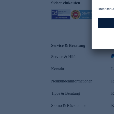
Sicher einkaufen
Service & Beratung
Z
Service & Hilfe
Kontakt
L
Neukundeninformationen
R
Tipps & Beratung
R
Storno & Rücknahme
K