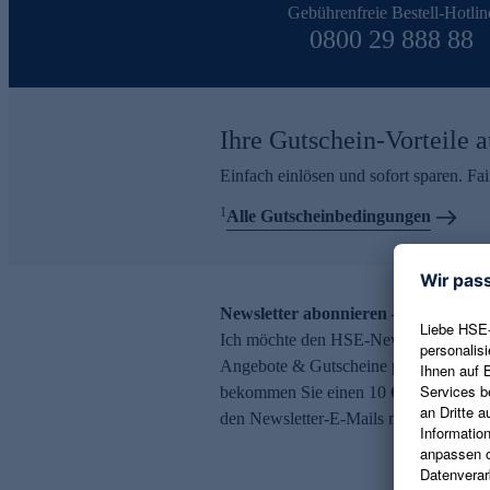
Gebührenfreie Bestell-Hotlin
0800 29 888 88
Ihre Gutschein-Vorteile a
Einfach einlösen und sofort sparen. F
1
Alle Gutscheinbedingungen
Newsletter abonnieren – 10 € Gutsch
Ich möchte den HSE-Newsletter abonni
Angebote & Gutscheine per E-Mail erh
bekommen Sie einen 10 € Gutschein. Ei
den Newsletter-E-Mails möglich.