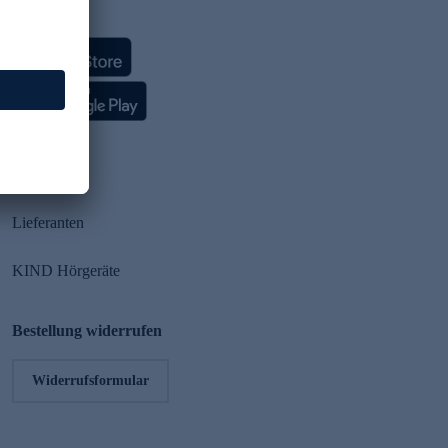
HSE App
Partner
Lieferanten
KIND Hörgeräte
Bestellung widerrufen
Widerrufsformular