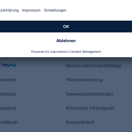
Kundenbewertung
ahlung
Rechtliches
Beschwerde/Streitschlichtung
astschrift
Widerrufsbelehrung
echnung
Datenschutzeinstellungen
atenkauf
Rücknahme Elektrogeräte
reditkarte
Barrierefreiheit