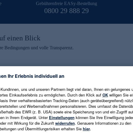
e
Gebührenfreie EASy-Bestellung
0800 29 888 29
uf einen Blick
aire Bedingungen und volle Transparenz.
ein erhalten
eren und aktuelle Trends,
E-Mail-Adresse eingeben
alten. Als Dankeschön
ne Abmeldung ist jederzeit in
Es gelten die
Datenschutzrichtlinien
un