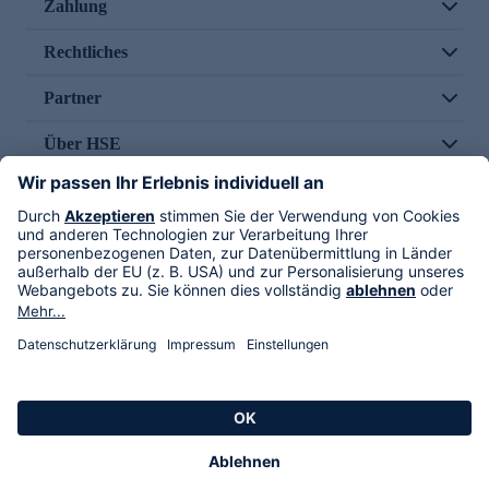
Zahlung
Rechtliches
Partner
Über HSE
Im TV
HSE International
Versand durch
Folge uns
AGB
Datenschutz
Impressum
Alle Rechte vorbehalten. Alle Preise inkl. gesetzlicher MwSt., zzgl. Versandkosten.