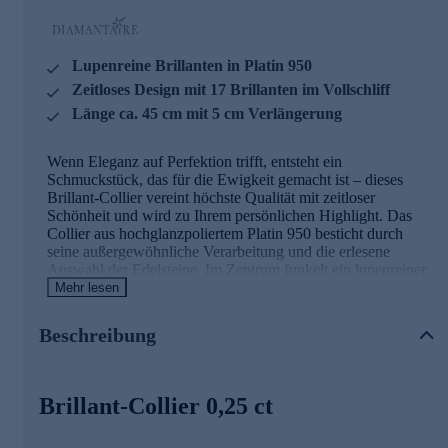
Lupenreine Brillanten in Platin 950
Zeitloses Design mit 17 Brillanten im Vollschliff
Länge ca. 45 cm mit 5 cm Verlängerung
Wenn Eleganz auf Perfektion trifft, entsteht ein
Schmuckstück, das für die Ewigkeit gemacht ist – dieses
Brillant-Collier vereint höchste Qualität mit zeitloser
Schönheit und wird zu Ihrem persönlichen Highlight. Das
Collier aus hochglanzpoliertem Platin 950 besticht durch
seine außergewöhnliche Verarbeitung und die erlesene
Auswahl der Edelsteine. Im Zentrum funkelt ein lupenreiner
Brillant mit einem Durchmesser von ca. 2,65 mm und einem
Mehr lesen
Gewicht von ca. 0,075 ct, der von 16 weiteren lupenreinen
Brillanten umrahmt wird. Alle 17 Brillanten sind im
Beschreibung
Vollschliff mit guter Schliffqualität veredelt und in filigranen
Krappenfassungen sicher gehalten. Die Brillanten in
strahlendem Weiß haben zusammen ein Gesamtkaratgewicht
von ca. 0,25 ct und entfalten bei jedem Lichteinfall ein
Brillant-Collier 0,25 ct
faszinierendes Feuer. Die zarte Kette aus Platin 950 hat eine
Länge von ca. 45 cm und verfügt über eine praktische