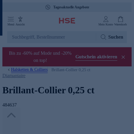
Tagesaktuelle Angebote
Menü
Ansicht
Mein Konto
Warenkorb
Suchen
Bis zu -60% auf Mode und -20%
Gutschein aktivieren
on top!
Halsketten & Colliers
Brillant-Collier 0,25 ct
Diamantaire
Brillant-Collier 0,25 ct
484637