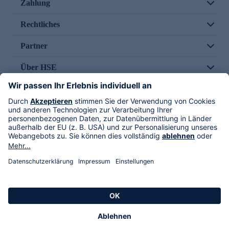
Zahlung
Rechtliches
Partner
Über HSE
Im TV
HSE International
Versand durch
Folge uns
AGB
Datenschutz
Impressum
Alle Rechte vorbehalten. Alle Preise inkl. gesetzlicher MwSt., zzgl. Versandkosten.