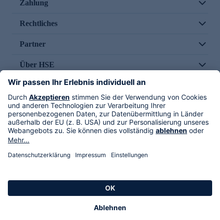
Zahlung
Rechtliches
Partner
Über HSE
Im TV
HSE International
Versand durch
Folge uns
AGB
Datenschutz
Impressum
Alle Rechte vorbehalten. Alle Preise inkl. gesetzlicher MwSt., zzgl. Versandkosten.