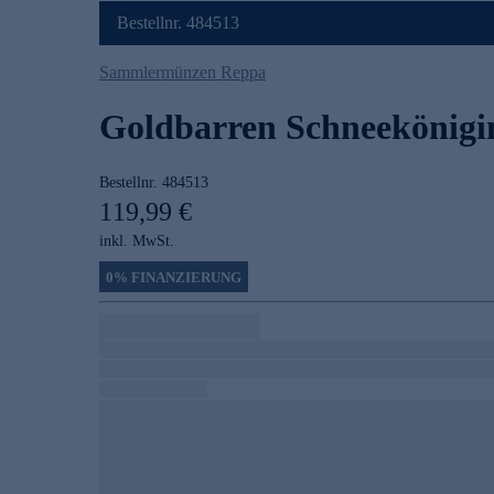
Bestellnr. 484513
Sammlermünzen Reppa
Goldbarren Schneekönigi
Bestellnr.
484513
119,99 €
inkl. MwSt.
0% FINANZIERUNG