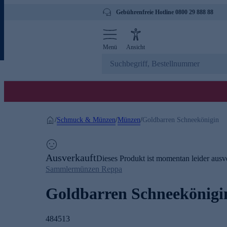
Gebührenfreie Hotline 0800 29 888 88
Menü
Ansicht
Schmuck & Münzen
Münzen
/
/
/
Goldbarren Schneekönigin
Ausverkauft
Dieses Produkt ist momentan leider ausve
Sammlermünzen Reppa
Goldbarren Schneekönigi
484513